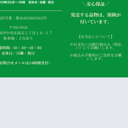
＼安心保証╱
発送する品物は、保険が
許可書：第461020003163号
付いています。
〒950-0926
潟市中央区高志２丁目１６−１７
【お支払いについて】
駐車場：２台あり
※お支払いは銀行振込み（前払
い）にてお願いします。
業時間／10：30〜18：00
定休日／日曜・祝日
※振込み手数料のご負担をお願
いします。
・お問合せメールは24時間受付）