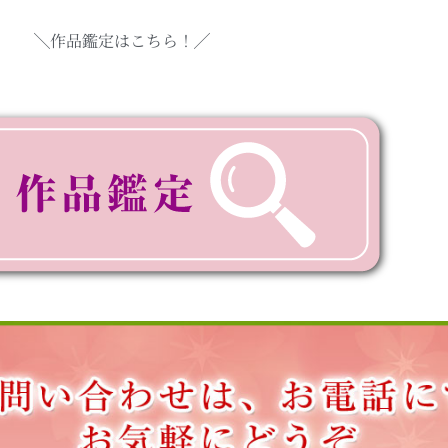
╲作品鑑定はこちら！╱